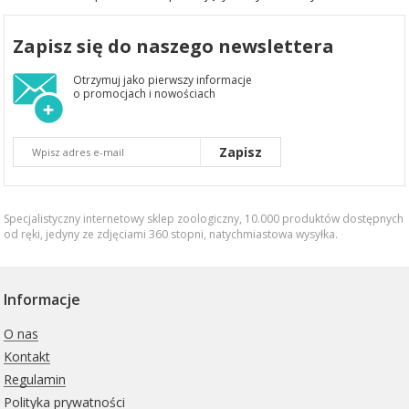
Zapisz się do naszego newslettera
Otrzymuj jako pierwszy informacje
o promocjach i nowościach
Zapisz
Specjalistyczny internetowy sklep zoologiczny, 10.000 produktów dostępnych
od ręki, jedyny ze zdjęciami 360 stopni,
natychmiastowa wysyłka
.
Informacje
O nas
Kontakt
Regulamin
Polityka prywatności