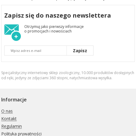
Zapisz się do naszego newslettera
Otrzymuj jako pierwszy informacje
o promocjach i nowościach
Zapisz
Specjalistyczny internetowy sklep zoologiczny, 10.000 produktów dostępnych
od ręki, jedyny ze zdjęciami 360 stopni,
natychmiastowa wysyłka
.
Informacje
O nas
Kontakt
Regulamin
Polityka prywatności