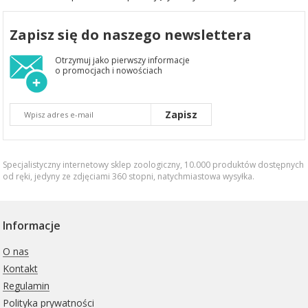
Zapisz się do naszego newslettera
Otrzymuj jako pierwszy informacje
o promocjach i nowościach
Zapisz
Specjalistyczny internetowy sklep zoologiczny, 10.000 produktów dostępnych
od ręki, jedyny ze zdjęciami 360 stopni,
natychmiastowa wysyłka
.
Informacje
O nas
Kontakt
Regulamin
Polityka prywatności