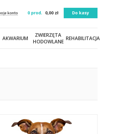
0
prod.
0,00
zł
Do kasy
woje konto
ZWIERZĘTA
AKWARIUM
REHABILITACJA
HODOWLANE