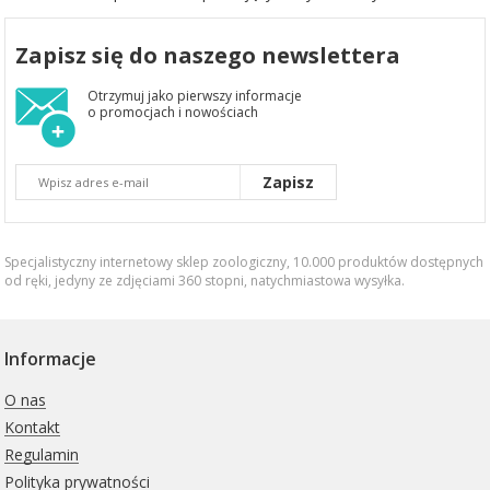
Zapisz się do naszego newslettera
Otrzymuj jako pierwszy informacje
o promocjach i nowościach
Zapisz
Specjalistyczny internetowy sklep zoologiczny, 10.000 produktów dostępnych
od ręki, jedyny ze zdjęciami 360 stopni,
natychmiastowa wysyłka
.
Informacje
O nas
Kontakt
Regulamin
Polityka prywatności