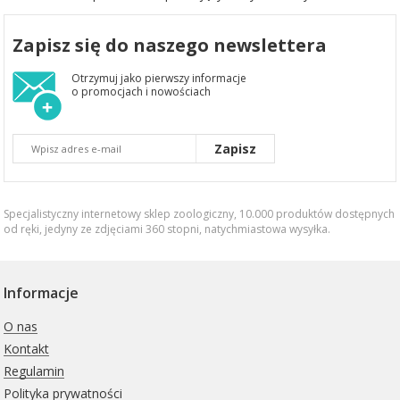
Zapisz się do naszego newslettera
Otrzymuj jako pierwszy informacje
o promocjach i nowościach
Zapisz
Specjalistyczny internetowy sklep zoologiczny, 10.000 produktów dostępnych
od ręki, jedyny ze zdjęciami 360 stopni,
natychmiastowa wysyłka
.
Informacje
O nas
Kontakt
Regulamin
Polityka prywatności