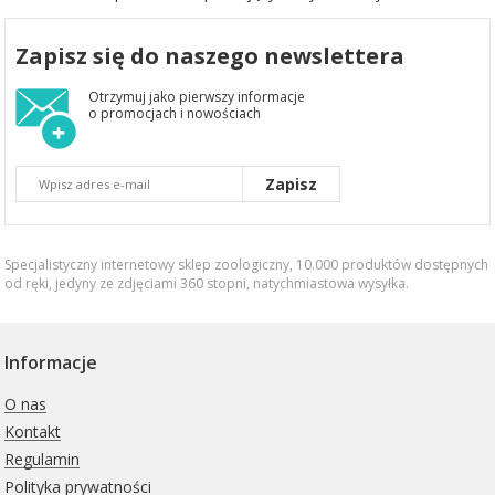
Zapisz się do naszego newslettera
Otrzymuj jako pierwszy informacje
o promocjach i nowościach
Zapisz
Specjalistyczny internetowy sklep zoologiczny, 10.000 produktów dostępnych
od ręki, jedyny ze zdjęciami 360 stopni,
natychmiastowa wysyłka
.
Informacje
O nas
Kontakt
Regulamin
Polityka prywatności