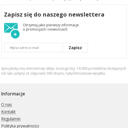
Zapisz się do naszego newslettera
Otrzymuj jako pierwszy informacje
o promocjach i nowościach
Zapisz
Specjalistyczny internetowy sklep zoologiczny, 10.000 produktów dostępnych
od ręki, jedyny ze zdjęciami 360 stopni,
natychmiastowa wysyłka
.
Informacje
O nas
Kontakt
Regulamin
Polityka prywatności