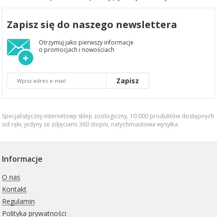
Zapisz się do naszego newslettera
Otrzymuj jako pierwszy informacje
o promocjach i nowościach
Zapisz
Specjalistyczny internetowy sklep zoologiczny, 10.000 produktów dostępnych
od ręki, jedyny ze zdjęciami 360 stopni,
natychmiastowa wysyłka
.
Informacje
O nas
Kontakt
Regulamin
Polityka prywatności