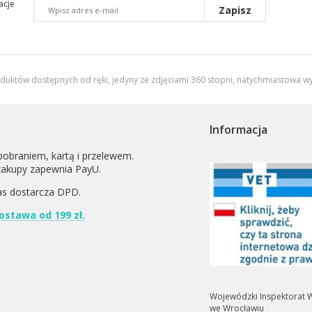
acje
Zapisz
oduktów dostępnych od ręki, jedyny ze zdjęciami 360 stopni,
natychmiastowa wy
Informacja
pobraniem, kartą i przelewem.
zakupy zapewnia PayU.
as dostarcza
DPD
.
stawa od 199 zł.
Wojewódzki Inspektorat W
we Wrocławiu