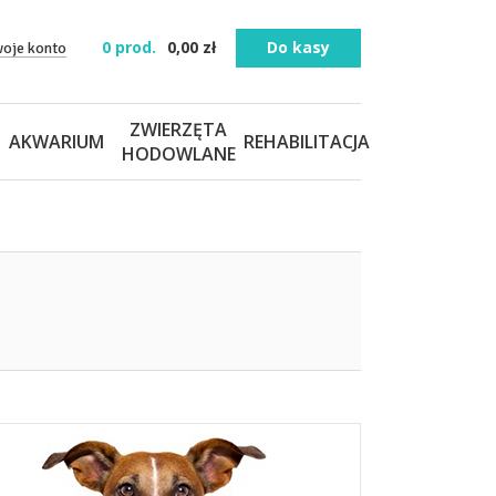
0
prod.
0,00
zł
Do kasy
woje konto
ZWIERZĘTA
AKWARIUM
REHABILITACJA
HODOWLANE