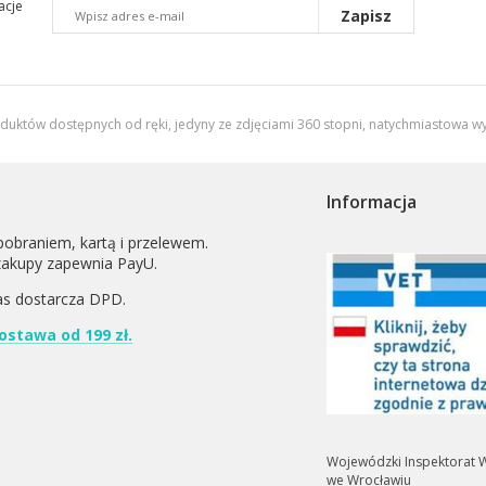
acje
Zapisz
oduktów dostępnych od ręki, jedyny ze zdjęciami 360 stopni,
natychmiastowa wy
Informacja
pobraniem, kartą i przelewem.
zakupy zapewnia PayU.
as dostarcza
DPD
.
stawa od 199 zł.
Wojewódzki Inspektorat W
we Wrocławiu