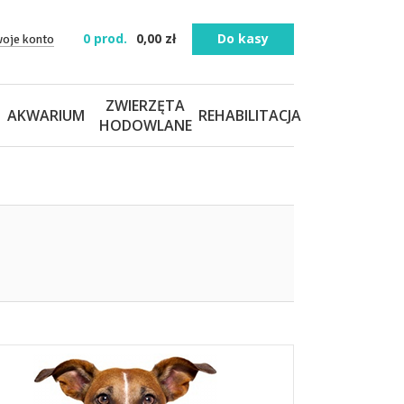
0
prod.
0,00
zł
Do kasy
woje konto
ZWIERZĘTA
AKWARIUM
REHABILITACJA
HODOWLANE