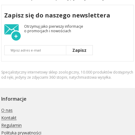
Zapisz się do naszego newslettera
Otrzymuj jako pierwszy informacje
o promocjach i nowościach
Zapisz
Specjalistyczny internetowy sklep zoologiczny, 10.000 produktów dostępnych
od ręki, jedyny ze zdjęciami 360 stopni,
natychmiastowa wysyłka
.
Informacje
O nas
Kontakt
Regulamin
Polityka prywatności