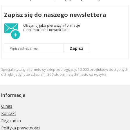
Zapisz się do naszego newslettera
Otrzymuj jako pierwszy informacje
o promocjach i nowościach
Zapisz
Specjalistyczny internetowy sklep zoologiczny, 10.000 produktów dostępnych
od ręki, jedyny ze zdjęciami 360 stopni,
natychmiastowa wysyłka
.
Informacje
O nas
Kontakt
Regulamin
Polityka prywatności