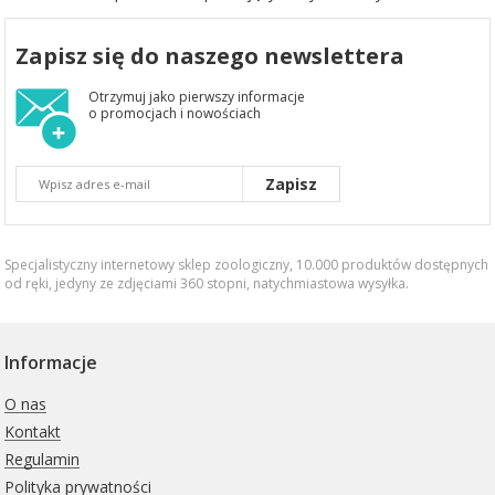
Zapisz się do naszego newslettera
Otrzymuj jako pierwszy informacje
o promocjach i nowościach
Zapisz
Specjalistyczny internetowy sklep zoologiczny, 10.000 produktów dostępnych
od ręki, jedyny ze zdjęciami 360 stopni,
natychmiastowa wysyłka
.
Informacje
O nas
Kontakt
Regulamin
Polityka prywatności