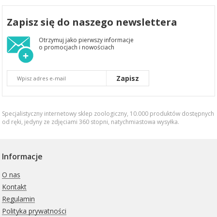
Zapisz się do naszego newslettera
Otrzymuj jako pierwszy informacje
o promocjach i nowościach
Zapisz
Specjalistyczny internetowy sklep zoologiczny, 10.000 produktów dostępnych
od ręki, jedyny ze zdjęciami 360 stopni,
natychmiastowa wysyłka
.
Informacje
O nas
Kontakt
Regulamin
Polityka prywatności