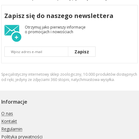
Zapisz się do naszego newslettera
Otrzymuj jako pierwszy informacje
o promocjach i nowościach
Zapisz
Specjalistyczny internetowy sklep zoologiczny, 10.000 produktów dostępnych
od ręki, jedyny ze zdjęciami 360 stopni,
natychmiastowa wysyłka
.
Informacje
O nas
Kontakt
Regulamin
Polityka prywatności