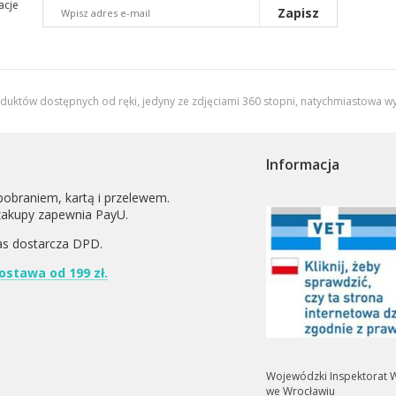
acje
Zapisz
oduktów dostępnych od ręki, jedyny ze zdjęciami 360 stopni,
natychmiastowa wy
Informacja
pobraniem, kartą i przelewem.
zakupy zapewnia PayU.
as dostarcza
DPD
.
stawa od 199 zł.
Wojewódzki Inspektorat W
we Wrocławiu