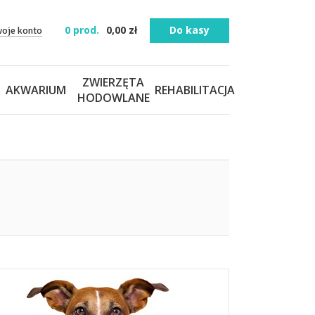
0
prod.
0,00
zł
Do kasy
woje konto
ZWIERZĘTA
AKWARIUM
REHABILITACJA
HODOWLANE