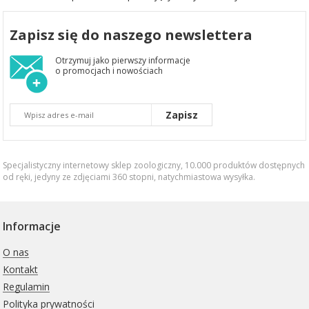
Zapisz się do naszego newslettera
Otrzymuj jako pierwszy informacje
o promocjach i nowościach
Zapisz
Specjalistyczny internetowy sklep zoologiczny, 10.000 produktów dostępnych
od ręki, jedyny ze zdjęciami 360 stopni,
natychmiastowa wysyłka
.
Informacje
O nas
Kontakt
Regulamin
Polityka prywatności