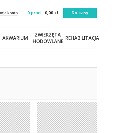
0
prod.
0,00
zł
Do kasy
woje konto
ZWIERZĘTA
AKWARIUM
REHABILITACJA
HODOWLANE