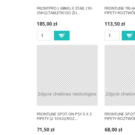
FRONTPRO L 68MG X 3TAB. (10-
FRONTLINE TRI-A
25KG) TABLETKI DO ŻU…
PIPETY ROZTWÓ
185,00 zł
113,50 zł
Zdjęcie chwilowo niedostępne
Zdjęcie chwilo
FRONTLINE SPOT-ON PSY S X 3
FRONTLINE SPOT
PIPETY (2-10 KG) ROZ…
PIPETY ROZTWÓ
71,50 zł
68,00 zł