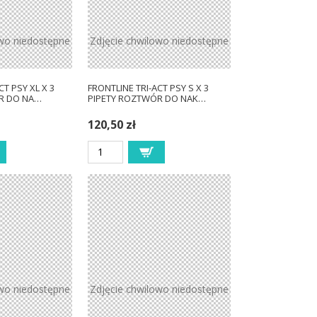
owo niedostępne
Zdjęcie chwilowo niedostępne
CT PSY XL X 3
FRONTLINE TRI-ACT PSY S X 3
R DO NA…
PIPETY ROZTWÓR DO NAK…
120,50 zł
owo niedostępne
Zdjęcie chwilowo niedostępne