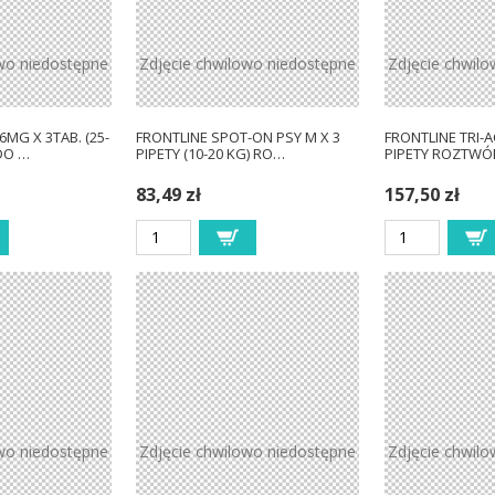
wo niedostępne
Zdjęcie chwilowo niedostępne
Zdjęcie chwil
MG X 3TAB. (25-
FRONTLINE SPOT-ON PSY M X 3
FRONTLINE TRI-A
DO …
PIPETY (10-20 KG) RO…
PIPETY ROZTWÓ
83,49 zł
157,50 zł
wo niedostępne
Zdjęcie chwilowo niedostępne
Zdjęcie chwil