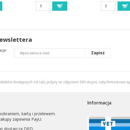
newslettera
acje
Zapisz
oduktów dostępnych od ręki, jedyny ze zdjęciami 360 stopni,
natychmiastowa wy
Informacja
pobraniem, kartą i przelewem.
zakupy zapewnia PayU.
as dostarcza
DPD
.