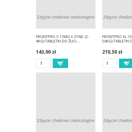
Zdjęcie chwilowo niedostępne
Zdjęcie chwilo
FRONTPRO S 11MG X 3TAB. (2-
FRONTPRO XL 136
4KG) TABLETKI DO ŻUCI…
50KG) TABLETKI 
143,00 zł
210,50 zł
Zdjęcie chwilowo niedostępne
Zdjęcie chwilo