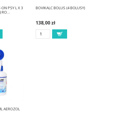
ON PSY L X 3
BOVIKALC BOLUS (4 BOLUSY)
G) RO…
138,00 zł
ML AEROZOL