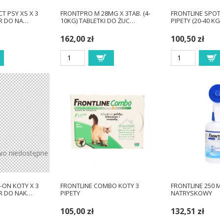
CT PSY XS X 3
FRONTPRO M 28MG X 3TAB. (4-
FRONTLINE SPOT-
R DO NA…
10KG) TABLETKI DO ŻUC…
PIPETY (20-40 K
162,00 zł
100,50 zł
wo niedostępne
-ON KOTY X 3
FRONTLINE COMBO KOTY 3
FRONTLINE 250 
R DO NAK…
PIPETY
NATRYSKOWY
105,00 zł
132,51 zł