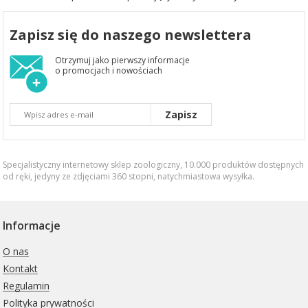
Zapisz się do naszego newslettera
Otrzymuj jako pierwszy informacje
o promocjach i nowościach
Zapisz
Specjalistyczny internetowy sklep zoologiczny, 10.000 produktów dostępnych
od ręki, jedyny ze zdjęciami 360 stopni,
natychmiastowa wysyłka
.
Informacje
O nas
Kontakt
Regulamin
Polityka prywatności