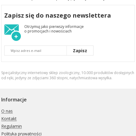
Zapisz się do naszego newslettera
Otrzymuj jako pierwszy informacje
o promocjach i nowościach
Zapisz
Specjalistyczny internetowy sklep zoologiczny, 10.000 produktów dostępnych
od ręki, jedyny ze zdjęciami 360 stopni,
natychmiastowa wysyłka
.
Informacje
O nas
Kontakt
Regulamin
Polityka prywatności