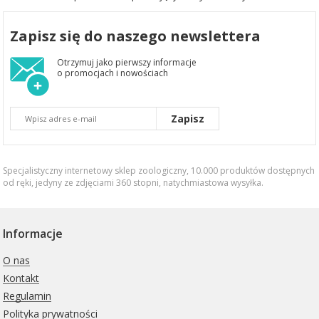
Zapisz się do naszego newslettera
Otrzymuj jako pierwszy informacje
o promocjach i nowościach
Zapisz
Specjalistyczny internetowy sklep zoologiczny, 10.000 produktów dostępnych
od ręki, jedyny ze zdjęciami 360 stopni,
natychmiastowa wysyłka
.
Informacje
O nas
Kontakt
Regulamin
Polityka prywatności