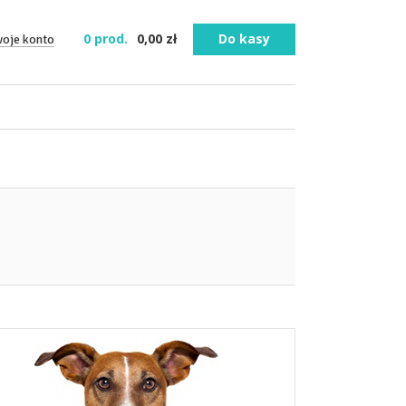
0
prod.
0,00
zł
Do kasy
woje konto