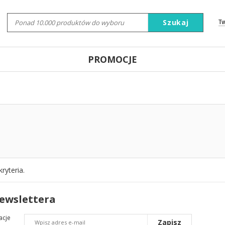
Szukaj
T
PROMOCJE
ryteria.
newslettera
acje
Zapisz