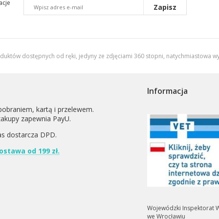
acje
Zapisz
oduktów dostępnych od ręki, jedyny ze zdjęciami 360 stopni,
natychmiastowa wy
Informacja
pobraniem, kartą i przelewem.
zakupy zapewnia PayU.
as dostarcza
DPD
.
stawa od 199 zł.
Wojewódzki Inspektorat W
we Wrocławiu