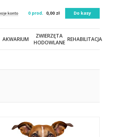
0
prod.
0,00
zł
Do kasy
woje konto
ZWIERZĘTA
AKWARIUM
REHABILITACJA
HODOWLANE