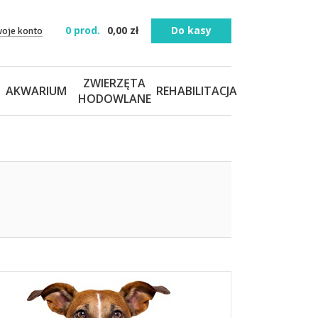
0
prod.
0,00
zł
Do kasy
woje konto
ZWIERZĘTA
AKWARIUM
REHABILITACJA
HODOWLANE