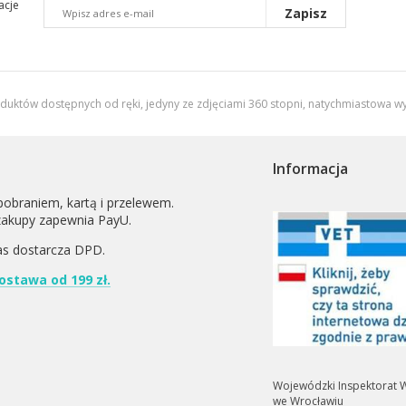
acje
Zapisz
oduktów dostępnych od ręki, jedyny ze zdjęciami 360 stopni,
natychmiastowa wy
Informacja
pobraniem, kartą i przelewem.
zakupy zapewnia PayU.
as dostarcza
DPD
.
stawa od 199 zł.
Wojewódzki Inspektorat W
we Wrocławiu