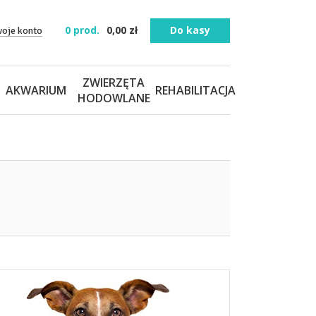
0
prod.
0,00
zł
Do kasy
woje konto
ZWIERZĘTA
AKWARIUM
REHABILITACJA
HODOWLANE