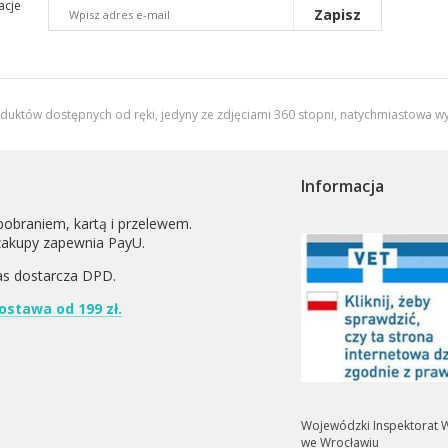
acje
Zapisz
oduktów dostępnych od ręki, jedyny ze zdjęciami 360 stopni,
natychmiastowa wy
Informacja
pobraniem, kartą i przelewem.
zakupy zapewnia PayU.
as dostarcza
DPD
.
stawa od 199 zł.
Wojewódzki Inspektorat W
we Wrocławiu