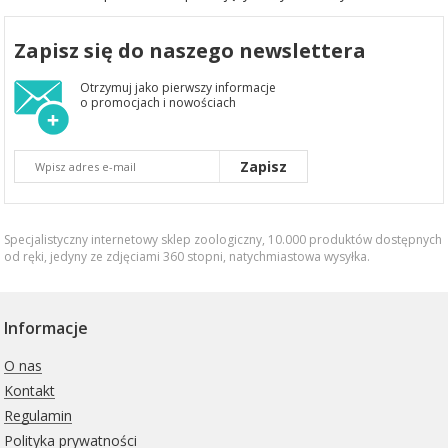
Zapisz się do naszego newslettera
Otrzymuj jako pierwszy informacje
o promocjach i nowościach
Zapisz
Specjalistyczny internetowy sklep zoologiczny, 10.000 produktów dostępnych
od ręki, jedyny ze zdjęciami 360 stopni,
natychmiastowa wysyłka
.
Informacje
O nas
Kontakt
Regulamin
Polityka prywatności