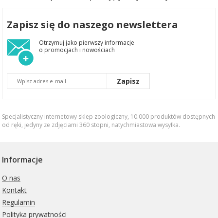
Zapisz się do naszego newslettera
Otrzymuj jako pierwszy informacje
o promocjach i nowościach
Zapisz
Specjalistyczny internetowy sklep zoologiczny, 10.000 produktów dostępnych
od ręki, jedyny ze zdjęciami 360 stopni,
natychmiastowa wysyłka
.
Informacje
O nas
Kontakt
Regulamin
Polityka prywatności