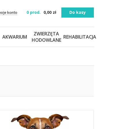
0
prod.
0,00
zł
Do kasy
woje konto
ZWIERZĘTA
AKWARIUM
REHABILITACJA
HODOWLANE