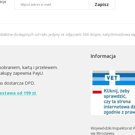
acje
Zapisz
oduktów dostępnych od ręki, jedyny ze zdjęciami 360 stopni,
natychmiastowa wy
Informacja
pobraniem, kartą i przelewem.
zakupy zapewnia PayU.
as dostarcza
DPD
.
stawa od 199 zł.
Wojewódzki Inspektorat W
we Wrocławiu