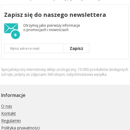
Zapisz się do naszego newslettera
Otrzymuj jako pierwszy informacje
o promocjach i nowościach
Zapisz
Specjalistyczny internetowy sklep zoologiczny, 10.000 produktów dostępnych
od ręki, jedyny ze zdjęciami 360 stopni,
natychmiastowa wysyłka
.
Informacje
O nas
Kontakt
Regulamin
Polityka prywatności