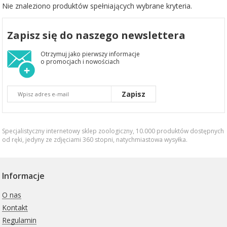
Nie znaleziono produktów spełniających wybrane kryteria.
Zapisz się do naszego newslettera
Otrzymuj jako pierwszy informacje
o promocjach i nowościach
Zapisz
Specjalistyczny internetowy sklep zoologiczny, 10.000 produktów dostępnych
od ręki, jedyny ze zdjęciami 360 stopni,
natychmiastowa wysyłka
.
Informacje
O nas
Kontakt
Regulamin