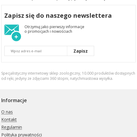
Zapisz się do naszego newslettera
Otrzymuj jako pierwszy informacje
o promocjach i nowościach
Zapisz
Specjalistyczny internetowy sklep zoologiczny, 10.000 produktów dostępnych
od ręki, jedyny ze zdjęciami 360 stopni,
natychmiastowa wysyłka
.
Informacje
O nas
Kontakt
Regulamin
Polityka prywatności