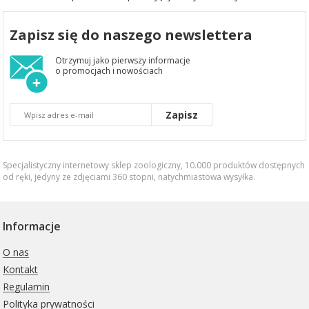
Zapisz się do naszego newslettera
Otrzymuj jako pierwszy informacje
o promocjach i nowościach
Zapisz
Specjalistyczny internetowy sklep zoologiczny, 10.000 produktów dostępnych
od ręki, jedyny ze zdjęciami 360 stopni,
natychmiastowa wysyłka
.
Informacje
O nas
Kontakt
Regulamin
Polityka prywatności