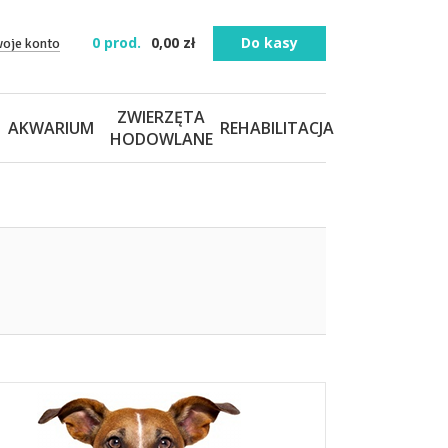
0
prod.
0,00
zł
Do kasy
woje konto
ZWIERZĘTA
AKWARIUM
REHABILITACJA
HODOWLANE