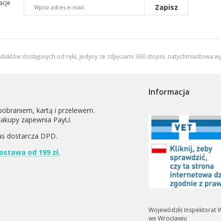
acje
Zapisz
oduktów dostępnych od ręki, jedyny ze zdjęciami 360 stopni,
natychmiastowa wy
Informacja
pobraniem, kartą i przelewem.
zakupy zapewnia PayU.
as dostarcza
DPD
.
stawa od 199 zł.
Wojewódzki Inspektorat W
we Wrocławiu