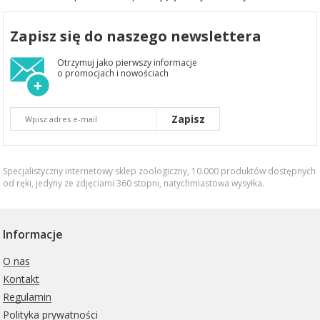
Zapisz się do naszego newslettera
Otrzymuj jako pierwszy informacje
o promocjach i nowościach
Zapisz
Specjalistyczny internetowy sklep zoologiczny, 10.000 produktów dostępnych
od ręki, jedyny ze zdjęciami 360 stopni,
natychmiastowa wysyłka
.
Informacje
O nas
Kontakt
Regulamin
Polityka prywatności