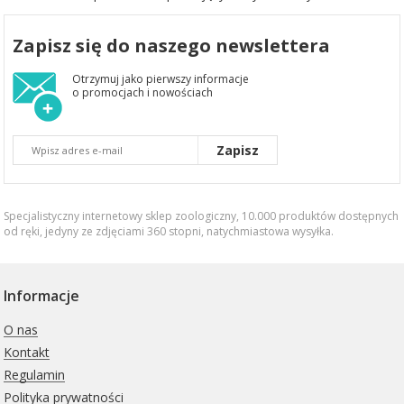
Zapisz się do naszego newslettera
Otrzymuj jako pierwszy informacje
o promocjach i nowościach
Zapisz
Specjalistyczny internetowy sklep zoologiczny, 10.000 produktów dostępnych
od ręki, jedyny ze zdjęciami 360 stopni,
natychmiastowa wysyłka
.
Informacje
O nas
Kontakt
Regulamin
Polityka prywatności