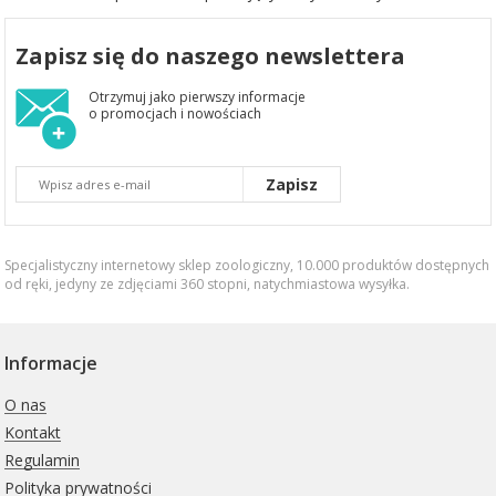
Zapisz się do naszego newslettera
Otrzymuj jako pierwszy informacje
o promocjach i nowościach
Zapisz
Specjalistyczny internetowy sklep zoologiczny, 10.000 produktów dostępnych
od ręki, jedyny ze zdjęciami 360 stopni,
natychmiastowa wysyłka
.
Informacje
O nas
Kontakt
Regulamin
Polityka prywatności