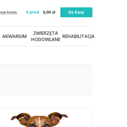
0
prod.
0,00
zł
Do kasy
woje konto
ZWIERZĘTA
AKWARIUM
REHABILITACJA
HODOWLANE