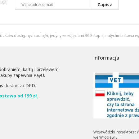
acje
Zapisz
oduktów dostępnych od ręki, jedyny ze zdjęciami 360 stopni,
natychmiastowa wy
Informacja
pobraniem, kartą i przelewem.
zakupy zapewnia PayU.
as dostarcza
DPD
.
stawa od 199 zł.
Wojewódzki Inspektorat W
we Wrocławiu