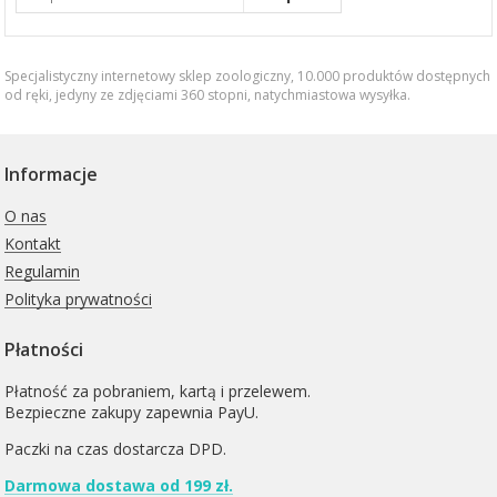
Specjalistyczny internetowy sklep zoologiczny, 10.000 produktów dostępnych
od ręki, jedyny ze zdjęciami 360 stopni,
natychmiastowa wysyłka
.
Informacje
O nas
Kontakt
Regulamin
Polityka prywatności
Płatności
Płatność za pobraniem, kartą i przelewem.
Bezpieczne zakupy zapewnia PayU.
Paczki na czas dostarcza
DPD
.
Darmowa dostawa od 199 zł.