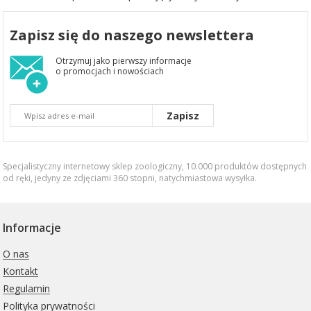
Zapisz się do naszego newslettera
Otrzymuj jako pierwszy informacje
o promocjach i nowościach
Zapisz
Specjalistyczny internetowy sklep zoologiczny, 10.000 produktów dostępnych
od ręki, jedyny ze zdjęciami 360 stopni,
natychmiastowa wysyłka
.
Informacje
O nas
Kontakt
Regulamin
Polityka prywatności