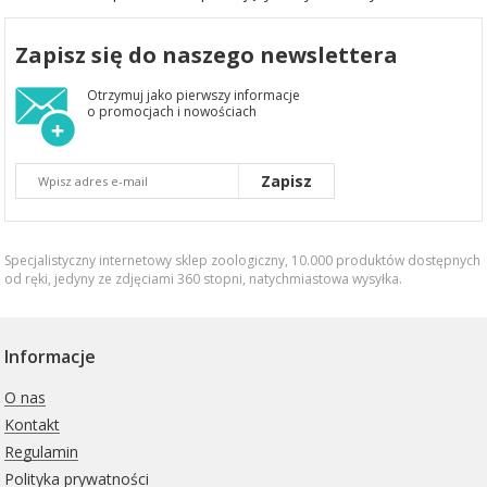
Zapisz się do naszego newslettera
Otrzymuj jako pierwszy informacje
o promocjach i nowościach
Zapisz
Specjalistyczny internetowy sklep zoologiczny, 10.000 produktów dostępnych
od ręki, jedyny ze zdjęciami 360 stopni,
natychmiastowa wysyłka
.
Informacje
O nas
Kontakt
Regulamin
Polityka prywatności