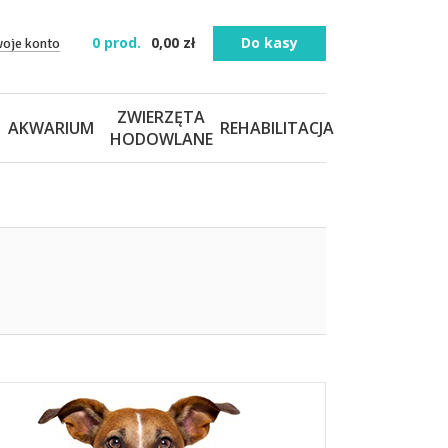
0
prod.
0,00
zł
Do kasy
woje konto
ZWIERZĘTA
AKWARIUM
REHABILITACJA
HODOWLANE