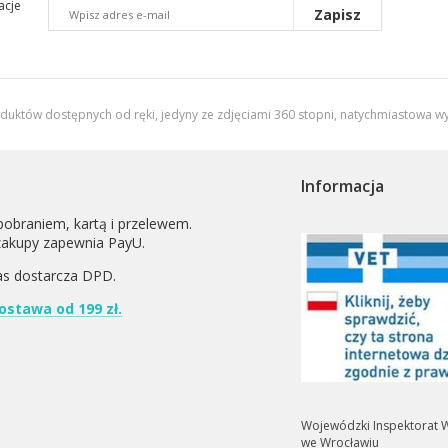
acje
Zapisz
oduktów dostępnych od ręki, jedyny ze zdjęciami 360 stopni,
natychmiastowa wy
Informacja
pobraniem, kartą i przelewem.
zakupy zapewnia PayU.
as dostarcza
DPD
.
stawa od 199 zł.
Wojewódzki Inspektorat W
we Wrocławiu