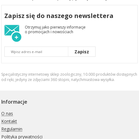
Zapisz się do naszego newslettera
Otrzymuj jako pierwszy informacje
o promocjach i nowościach
Zapisz
Specjalistyczny internetowy sklep zoologiczny, 10.000 produktów dostępnych
od ręki, jedyny ze zdjęciami 360 stopni,
natychmiastowa wysyłka
.
Informacje
O nas
Kontakt
Regulamin
Polityka prywatności