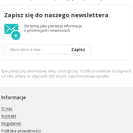
Zapisz się do naszego newslettera
Otrzymuj jako pierwszy informacje
o promocjach i nowościach
Zapisz
Specjalistyczny internetowy sklep zoologiczny, 10.000 produktów dostępnych
od ręki, jedyny ze zdjęciami 360 stopni,
natychmiastowa wysyłka
.
Informacje
O nas
Kontakt
Regulamin
Polityka prywatności