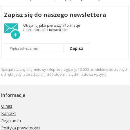
Zapisz się do naszego newslettera
Otrzymuj jako pierwszy informacje
o promocjach i nowościach
Zapisz
Specjalistyczny internetowy sklep zoologiczny, 10.000 produktów dostępnych
od ręki, jedyny ze zdjęciami 360 stopni,
natychmiastowa wysyłka
.
Informacje
O nas
Kontakt
Regulamin
Polityka prywatności