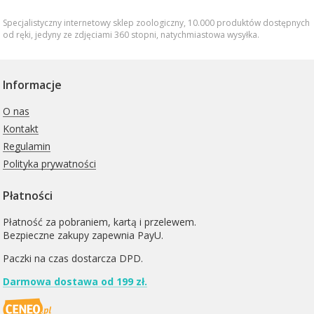
Specjalistyczny internetowy sklep zoologiczny, 10.000 produktów dostępnych
od ręki, jedyny ze zdjęciami 360 stopni,
natychmiastowa wysyłka
.
Informacje
O nas
Kontakt
Regulamin
Polityka prywatności
Płatności
Płatność za pobraniem, kartą i przelewem.
Bezpieczne zakupy zapewnia PayU.
Paczki na czas dostarcza
DPD
.
Darmowa dostawa od 199 zł.