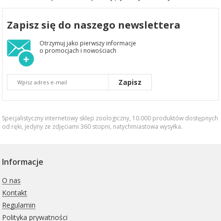
Zapisz się do naszego newslettera
Otrzymuj jako pierwszy informacje
o promocjach i nowościach
Zapisz
Specjalistyczny internetowy sklep zoologiczny, 10.000 produktów dostępnych
od ręki, jedyny ze zdjęciami 360 stopni,
natychmiastowa wysyłka
.
Informacje
O nas
Kontakt
Regulamin
Polityka prywatności