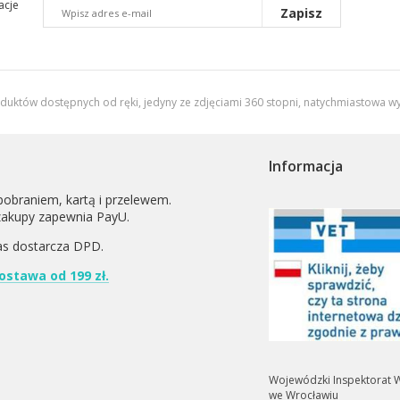
acje
Zapisz
oduktów dostępnych od ręki, jedyny ze zdjęciami 360 stopni,
natychmiastowa wy
Informacja
pobraniem, kartą i przelewem.
zakupy zapewnia PayU.
as dostarcza
DPD
.
stawa od 199 zł.
Wojewódzki Inspektorat W
we Wrocławiu