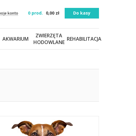
0
prod.
0,00
zł
Do kasy
woje konto
ZWIERZĘTA
AKWARIUM
REHABILITACJA
HODOWLANE