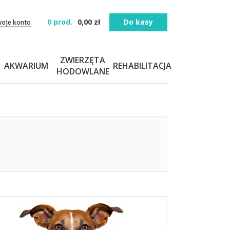
0
prod.
0,00
zł
Do kasy
woje konto
ZWIERZĘTA
AKWARIUM
REHABILITACJA
HODOWLANE