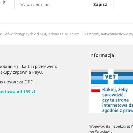
acje
Zapisz
oduktów dostępnych od ręki, jedyny ze zdjęciami 360 stopni,
natychmiastowa wy
Informacja
pobraniem, kartą i przelewem.
zakupy zapewnia PayU.
as dostarcza
DPD
.
stawa od 199 zł.
Wojewódzki Inspektorat W
we Wrocławiu