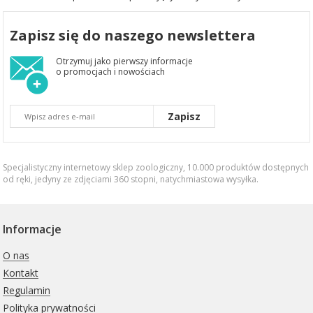
Zapisz się do naszego newslettera
Otrzymuj jako pierwszy informacje
o promocjach i nowościach
Zapisz
Specjalistyczny internetowy sklep zoologiczny, 10.000 produktów dostępnych
od ręki, jedyny ze zdjęciami 360 stopni,
natychmiastowa wysyłka
.
Informacje
O nas
Kontakt
Regulamin
Polityka prywatności